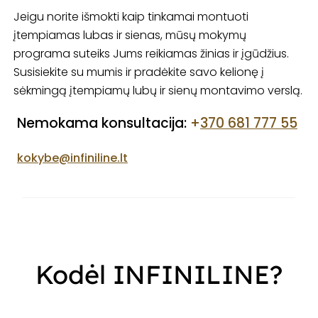
Jeigu norite išmokti kaip tinkamai montuoti
įtempiamas lubas ir sienas, mūsų mokymų
programa suteiks Jums reikiamas žinias ir įgūdžius.
Susisiekite su mumis ir pradėkite savo kelionę į
sėkmingą įtempiamų lubų ir sienų montavimo verslą.
Nemokama konsultacija:
+
370 681 777 55
kokybe@infiniline.lt
Kodėl INFINILINE?