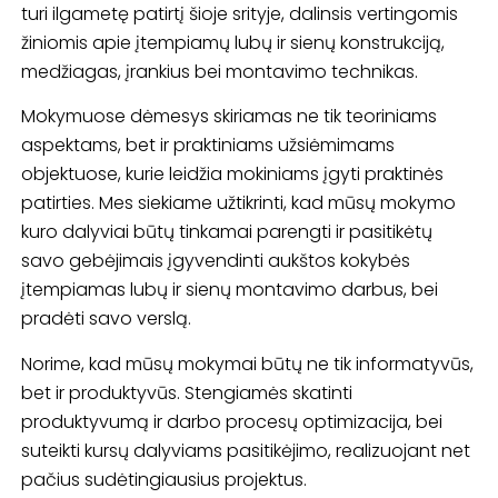
turi ilgametę patirtį šioje srityje, dalinsis vertingomis
žiniomis apie įtempiamų lubų ir sienų konstrukciją,
medžiagas, įrankius bei montavimo technikas.
Mokymuose dėmesys skiriamas ne tik teoriniams
aspektams, bet ir praktiniams užsiėmimams
objektuose, kurie leidžia mokiniams įgyti praktinės
patirties. Mes siekiame užtikrinti, kad mūsų mokymo
kuro dalyviai būtų tinkamai parengti ir pasitikėtų
savo gebėjimais įgyvendinti aukštos kokybės
įtempiamas lubų ir sienų montavimo darbus, bei
pradėti savo verslą.
Norime, kad mūsų mokymai būtų ne tik informatyvūs,
bet ir produktyvūs. Stengiamės skatinti
produktyvumą ir darbo procesų optimizacija, bei
suteikti kursų dalyviams pasitikėjimo, realizuojant net
pačius sudėtingiausius projektus.