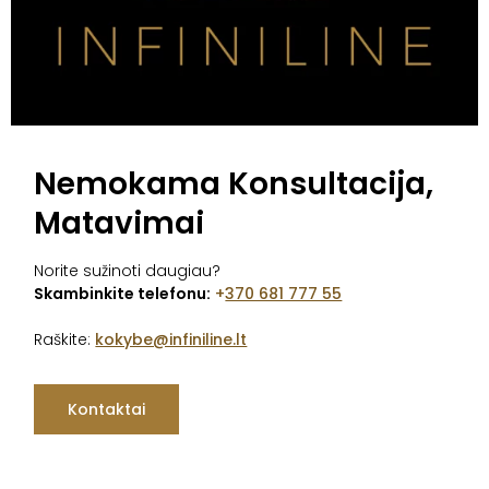
Nemokama Konsultacija,
Matavimai
Norite sužinoti daugiau?
Skambinkite telefonu:
+
‭370 681 777 55‬
Raškite:
kokybe@infiniline.lt
Kontaktai