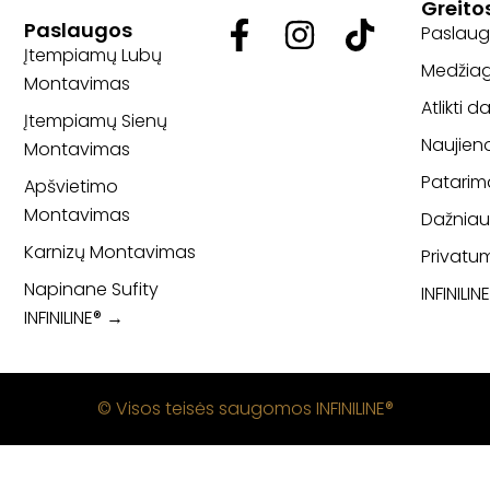
Greito
Paslaugos
Paslau
Įtempiamų Lubų
Medžia
Montavimas
Atlikti d
Įtempiamų Sienų
Naujien
Montavimas
Patarim
Apšvietimo
Montavimas
Dažniau
Karnizų Montavimas
Privatum
Napinane Sufity
INFINILIN
INFINILINE® →
© Visos teisės saugomos INFINILINE®