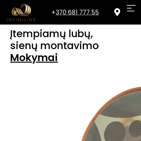
+
370 681 777 55‬
Įtempiamų lubų,
sienų montavimo
Mokymai