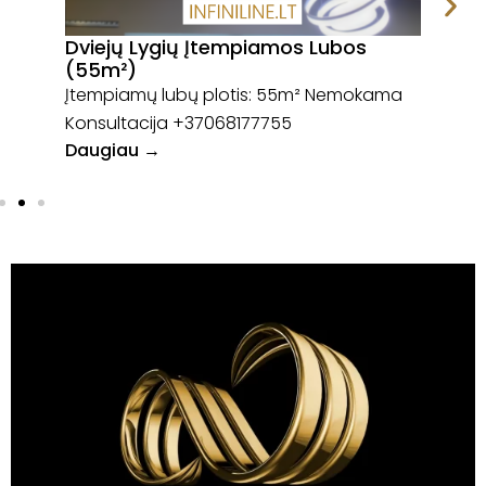
s
Dviejų Lygių Įtempiamos Lubos
Per
(55m²)
Apš
ma
Įtempiamų lubų plotis: 55m² Nemokama
Lub
Konsultacija +37068177755‬‬
+37
Daugiau →
Dau