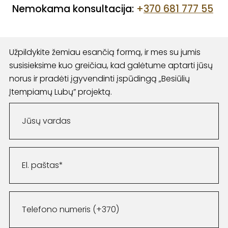
Nemokama konsultacija:
+
370 681 777 55
Užpildykite žemiau esančią formą, ir mes su jumis
susisieksime kuo greičiau, kad galėtume aptarti jūsų
norus ir pradėti įgyvendinti įspūdingą „Besiūlių
Įtempiamų Lubų” projektą.