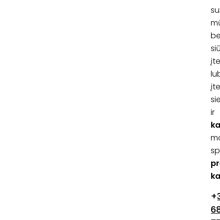
su
m
b
si
į
lu
į
si
ir
ka
m
sp
pr
ka
+
6