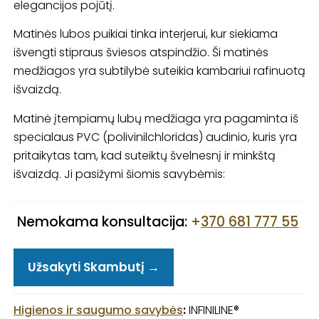
elegancijos pojūtį.
Matinės lubos puikiai tinka interjerui, kur siekiama
išvengti stipraus šviesos atspindžio. Ši matinės
medžiagos yra subtilybė suteikia kambariui rafinuotą
išvaizdą.
Matinė įtempiamų lubų medžiaga yra pagaminta iš
specialaus PVC (polivinilchloridas) audinio, kuris yra
pritaikytas tam, kad suteiktų švelnesnį ir minkštą
išvaizdą. Ji pasižymi šiomis savybėmis:
Nemokama konsultacija:
+
370 681 777 55
Užsakyti Skambutį →
Higienos ir saugumo savybės
:
INFINILINE®