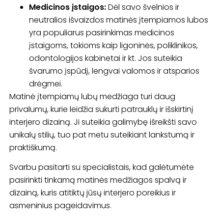
Medicinos įstaigos:
Dėl savo švelnios ir
neutralios išvaizdos matinės įtempiamos lubos
yra populiarus pasirinkimas medicinos
įstaigoms, tokioms kaip ligoninės, poliklinikos,
odontologijos kabinetai ir kt. Jos suteikia
švarumo įspūdį, lengvai valomos ir atsparios
drėgmei.
Matinė įtempiamų lubų medžiaga turi daug
privalumų, kurie leidžia sukurti patrauklų ir išskirtinį
interjero dizainą. Ji suteikia galimybę išreikšti savo
unikalų stilių, tuo pat metu suteikiant lankstumą ir
praktiškumą.
Svarbu pasitarti su specialistais, kad galėtumėte
pasirinkti tinkamą matinės medžiagos spalvą ir
dizainą, kuris atitiktų jūsų interjero poreikius ir
asmeninius pageidavimus.