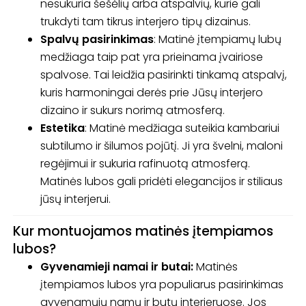
nesukuria šešėlių arba atspalvių, kurie gali
trukdyti tam tikrus interjero tipų dizainus.
Spalvų pasirinkimas
: Matinė įtempiamų lubų
medžiaga taip pat yra prieinama įvairiose
spalvose. Tai leidžia pasirinkti tinkamą atspalvį,
kuris harmoningai derės prie Jūsų interjero
dizaino ir sukurs norimą atmosferą.
Estetika
: Matinė medžiaga suteikia kambariui
subtilumo ir šilumos pojūtį. Ji yra švelni, maloni
regėjimui ir sukuria rafinuotą atmosferą.
Matinės lubos gali pridėti elegancijos ir stiliaus
jūsų interjerui.
Kur montuojamos matinės įtempiamos
lubos?
Gyvenamieji namai ir butai:
Matinės
įtempiamos lubos yra populiarus pasirinkimas
gyvenamųjų namų ir butų interjeruose. Jos