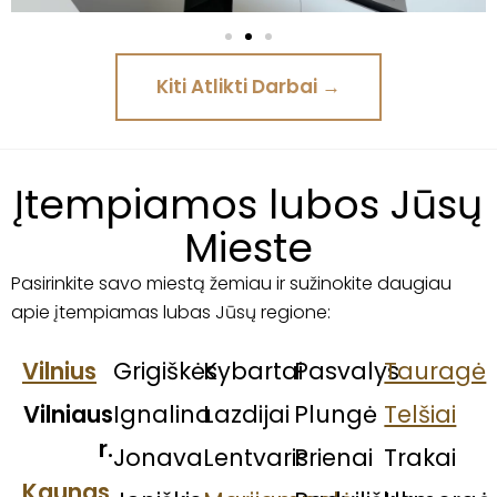
Kiti Atlikti Darbai →
Įtempiamos lubos Jūsų
Mieste
Pasirinkite savo miestą žemiau ir sužinokite daugiau
apie įtempiamas lubas Jūsų regione:
Vilnius
Grigiškės
Kybartai
Pasvalys
Tauragė
Vilniaus
Ignalina
Lazdijai
Plungė
Telšiai
r.
Jonava
Lentvaris
Prienai
Trakai
Kaunas