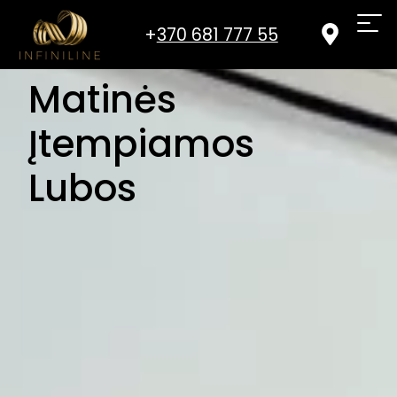
+
370 681 777 55‬
Matinės
Įtempiamos
Lubos