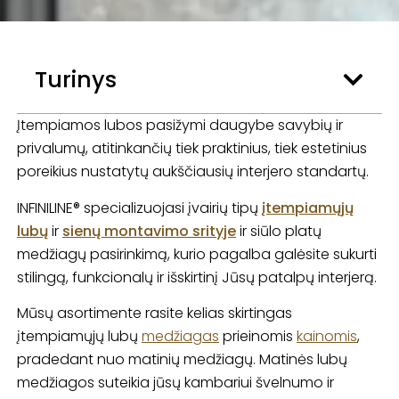
Turinys
Įtempiamos lubos pasižymi daugybe savybių ir
privalumų, atitinkančių tiek praktinius, tiek estetinius
poreikius nustatytų aukščiausių interjero standartų.
INFINILINE®
specializuojasi įvairių tipų
įtempiamųjų
lubų
ir
sienų montavimo srityje
ir siūlo platų
medžiagų pasirinkimą, kurio pagalba galėsite sukurti
stilingą, funkcionalų ir išskirtinį Jūsų patalpų interjerą.
Mūsų asortimente rasite kelias skirtingas
įtempiamųjų lubų
medžiagas
prieinomis
kainomis
,
pradedant nuo matinių medžiagų. Matinės lubų
medžiagos suteikia jūsų kambariui švelnumo ir