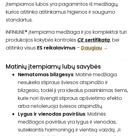
įtempiamos lubos yra pagamintos iš medžiagų,
kurios atitinka atitinkamus higienos ir saugumo
standartus.
INFINILINE® įtempiama medžiaga ir jos komplektai turi
produkcijos kokybės kontrolės
CE sertifikatą
, bei
atitinka visus
ES reikalavimus
–
Daugiau
→
Matinių įtempiamų lubų savybės
Nematomas blizgesys
: Matinė medžiaga
nesukelia stipraus šviesos atspindžio ir
blizgesio, todėl ji yra idealus pasirinkimas tiems,
kurie nori išvengti stipraus apšvietimo efekto
arba netoleruoja šviesos atspindžių.
Lygus ir vienodas paviršius
: Matinės
medžiagos paviršius yra lygus ir vienodas,
suteikiantis harmoningą ir vientisą vaizdą. Ji