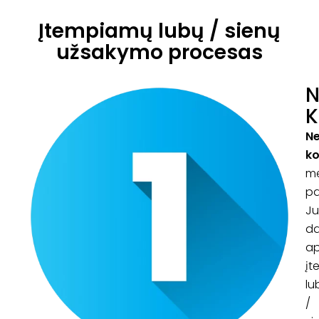
Įtempiamų lubų / sienų
užsakymo procesas
K
N
ko
m
p
J
d
ap
į
lu
/