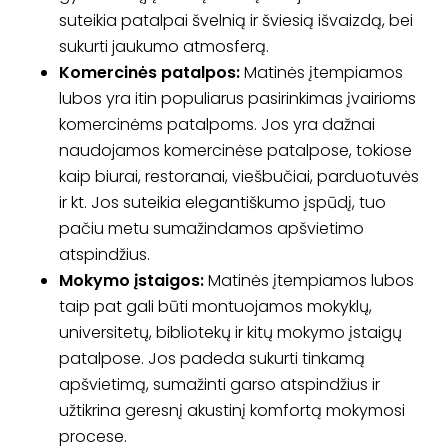
suteikia patalpai švelnią ir šviesią išvaizdą, bei
sukurti jaukumo atmosferą.
Komercinės patalpos:
Matinės įtempiamos
lubos yra itin populiarus pasirinkimas įvairioms
komercinėms patalpoms. Jos yra dažnai
naudojamos komercinėse patalpose, tokiose
kaip biurai, restoranai, viešbučiai, parduotuvės
ir kt. Jos suteikia elegantiškumo įspūdį, tuo
pačiu metu sumažindamos apšvietimo
atspindžius.
Mokymo įstaigos:
Matinės įtempiamos lubos
taip pat gali būti montuojamos mokyklų,
universitetų, bibliotekų ir kitų mokymo įstaigų
patalpose. Jos padeda sukurti tinkamą
apšvietimą, sumažinti garso atspindžius ir
užtikrina geresnį akustinį komfortą mokymosi
procese.