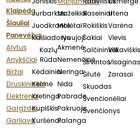
Joniškis
Marijampolė
Radviliškis
Ukmergė
Klaipėda
Jurbarkas
Mažeikiai
Raseiniai
Utena
Šiauliai
Juodkrantė
Molėtai​
Rokiškis
Varėna
Panevėžys
Kaišiadorys
Naujoji
Šakiai
Vievis
Alytus
Akmenė
Kazlų
Šalčininkai
Vilkaviški
Anykščiai
Rūda
Nemenčinė
Širvintos
Visagina
Biržai
Kėdainiai
Neringa
Šilutė
Zarasai
Druskininkai
Kelmė
Nida
Skuodas
Elektrėnai
Kretinga
Pabradė
Švenčionėliai
Gargždai
Kupiškis
Pakruojis
Švenčionys
Garliava
Kuršėnai
Palanga